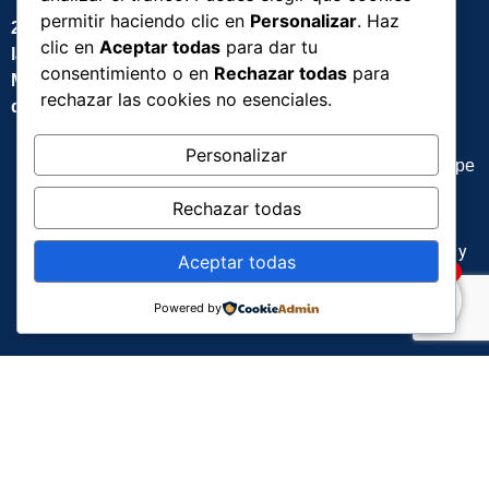
Síguenos en:
permitir haciendo clic en
Personalizar
. Haz
2da Convención Minera de
clic en
Aceptar todas
para dar tu
las Regiones de la
consentimiento o en
Rechazar todas
para
Mancomunidad Regional
rechazar las cookies no esenciales.
de Los Andes
Escríbenos:
Personalizar
contacto@andesmin.pe
Ubicación:
Rechazar todas
Centro de exposiciones y
Aceptar todas
1
convenciones canaán –
Ayacucho
Powered by